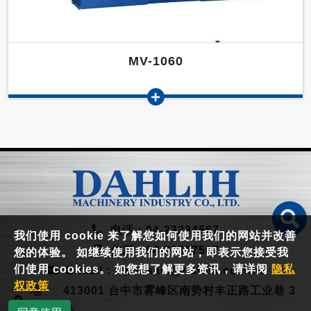
MV-1060
电话：
04-23334567
我们使用 cookie 来了解您如何使用我们的网站并改善
传真：
04-23307567
您的体验。 如继续使用我们的网站，即表示您接受我
们使用 cookies。 如您想了解更多资讯，请详阅
隐私
E-mail：
local.sale@dahlih.com.tw
权政策
地
413001 台中市雾峰区南势村丰正路工业巷 3
址：
号